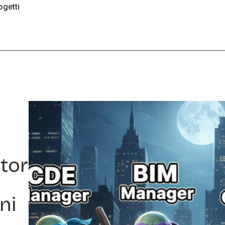
ogetti
tor
ni