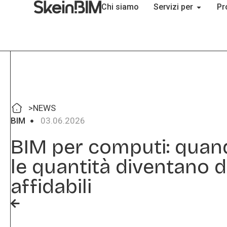
Chi siamo
Servizi per
Pr
>
NEWS
BIM
03.06.2026
BIM per computi: quan
le quantità diventano d
affidabili