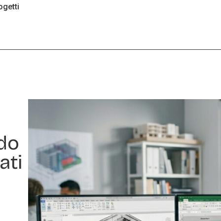
ogetti
do
ati