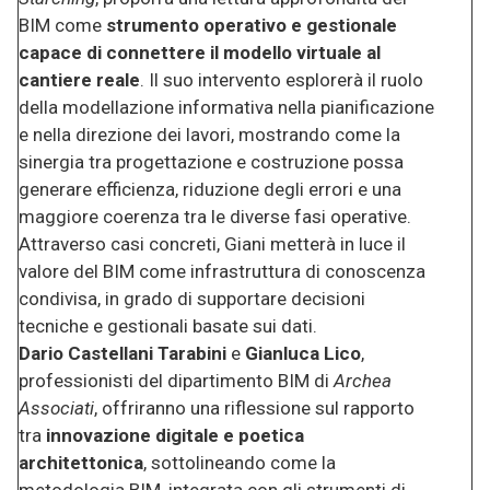
BIM come
strumento operativo e gestionale
capace di connettere il modello virtuale al
cantiere reale
. Il suo intervento esplorerà il ruolo
della modellazione informativa nella pianificazione
e nella direzione dei lavori, mostrando come la
sinergia tra progettazione e costruzione possa
generare efficienza, riduzione degli errori e una
maggiore coerenza tra le diverse fasi operative.
Attraverso casi concreti, Giani metterà in luce il
valore del BIM come infrastruttura di conoscenza
condivisa, in grado di supportare decisioni
tecniche e gestionali basate sui dati.
Dario Castellani Tarabini
e
Gianluca Lico
,
professionisti del dipartimento BIM di
Archea
Associati
, offriranno una riflessione sul rapporto
tra
innovazione digitale e poetica
architettonica
, sottolineando come la
metodologia BIM, integrata con gli strumenti di