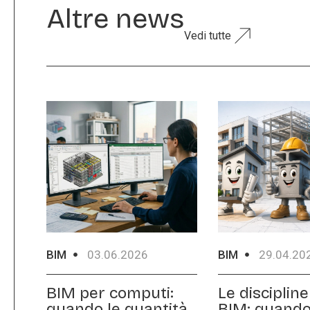
Altre news
Vedi tutte
BIM
03.06.2026
BIM
29.04.20
BIM per computi:
Le discipline
quando le quantità
BIM: quando 