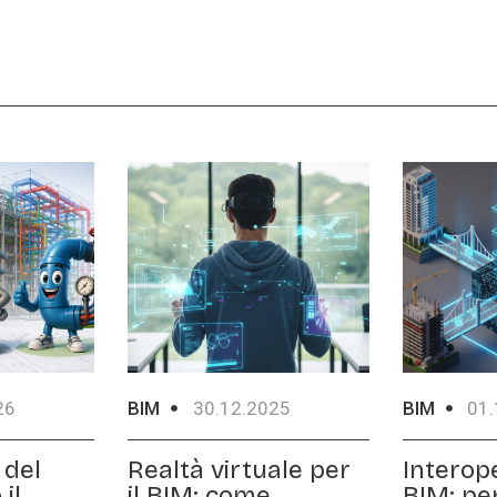
26
BIM
30.12.2025
BIM
01.
 del
Realtà virtuale per
Interope
il
il BIM: come
BIM: pe