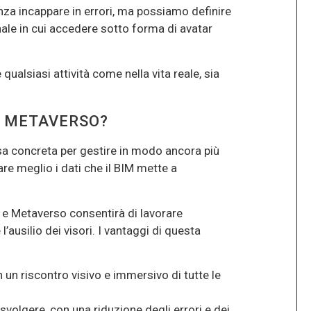
enza incappare in errori, ma possiamo definire
ale in cui accedere sotto forma di avatar
 qualsiasi attività come nella vita reale, sia
E METAVERSO?
rsa concreta per gestire in modo ancora più
are meglio i dati che il BIM mette a
M e Metaverso consentirà di lavorare
 l’ausilio dei visori. I vantaggi di questa
 un riscontro visivo e immersivo di tutte le
olgere, con una riduzione degli errori e dei